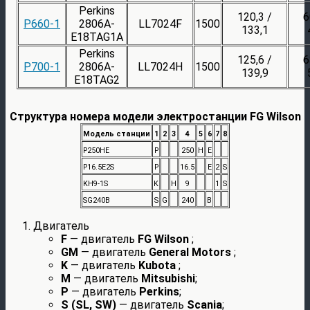
Perkins
120,3 /
6
P660-1
2806A-
LL7024F
1500
133,1
E18TAG1A
Perkins
125,6 /
6
P700-1
2806A-
LL7024H
1500
139,9
E18TAG2
Структура номера модели электростанции FG Wilson
Модель станции
1
2
3
4
5
6
7
8
P250HE
P
250
H
E
P16.5E2S
P
16.5
E
2
S
KH9-1S
K
H
9
1
S
SG240B
S
G
240
B
Двигатель
F
— двигатель
FG Wilson
;
GM
— двигатель
General Motors
;
K
— двигатель
Kubota
;
M
— двигатель
Mitsubishi
;
P
— двигатель
Perkins
;
S (SL, SW)
— двигатель
Scania
;