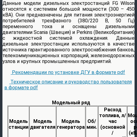
Данные модели дизельных электростанций FG Wilson
относятся к системам большой мощности (300 – 450
кВА). Они предназначены для питания электроэнергией
потребителей трехфазного (380/220 В, 50 Гц)
переменного тока и оснащены дизельными
двигателями Scania (Швеция) и Perkins (Великобритания)
с жидкостной системой охлаждения. Данные
дизельные электростанции используются в качестве
источника гарантированного электроснабжения банков,
телекоммуникационных корпораций, железнодорожных
узлов и крупных промышленных предприятий.
Рекомендации по установке ДГУ в формате pdf
Техническое описание и руководство пользователя
в формате pdf
Модельный ряд
Расход
топлива, л/
Мощ
Модель
Модель
Модель
Об/
час
ос
станции
двигателя
генератора
мин.
(основной
р
/
(кВ