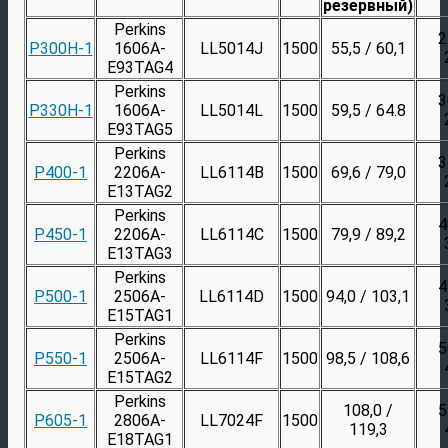
резервный)
Perkins
2
P300H-1
1606A-
LL5014J
1500
55,5 / 60,1
E93TAG4
Perkins
3
P330H-1
1606A-
LL5014L
1500
59,5 / 64.8
E93TAG5
Perkins
3
P400-1
2206A-
LL6114B
1500
69,6 / 79,0
E13TAG2
Perkins
4
P450-1
2206A-
LL6114C
1500
79,9 / 89,2
E13TAG3
Perkins
4
P500-1
2506A-
LL6114D
1500
94,0 / 103,1
E15TAG1
Perkins
5
P550-1
2506A-
LL6114F
1500
98,5 / 108,6
E15TAG2
Perkins
108,0 /
5
P605-1
2806A-
LL7024F
1500
119,3
E18TAG1